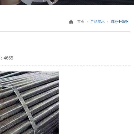
-
-
首页
产品展示
特种不锈钢
4665